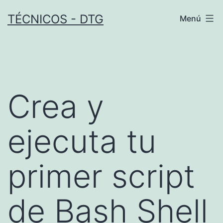
Saltar
TÉCNICOS - DTG
Menú
al
contenido
Crea y
ejecuta tu
primer script
de Bash Shell