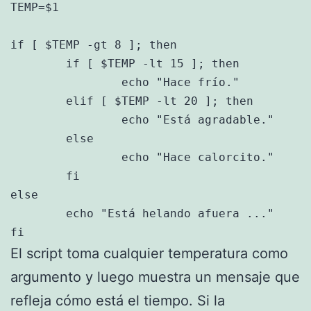
TEMP=$1

if [ $TEMP -gt 8 ]; then

	if [ $TEMP -lt 15 ]; then

		echo "Hace frío."

	elif [ $TEMP -lt 20 ]; then

		echo "Está agradable."

	else

		echo "Hace calorcito."

	fi

else

	echo "Está helando afuera ..."

fi
El script toma cualquier temperatura como
argumento y luego muestra un mensaje que
refleja cómo está el tiempo. Si la