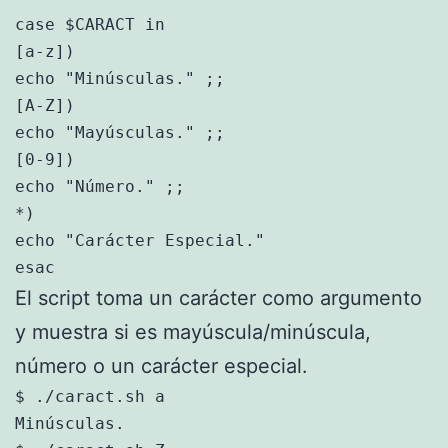
case $CARACT in

[a-z])

echo "Minúsculas." ;;

[A-Z])

echo "Mayúsculas." ;;

[0-9])

echo "Número." ;;

*)

echo "Carácter Especial."

esac
El script toma un carácter como argumento
y muestra si es mayúscula/minúscula,
número o un carácter especial.
$ ./caract.sh a

Minúsculas.
