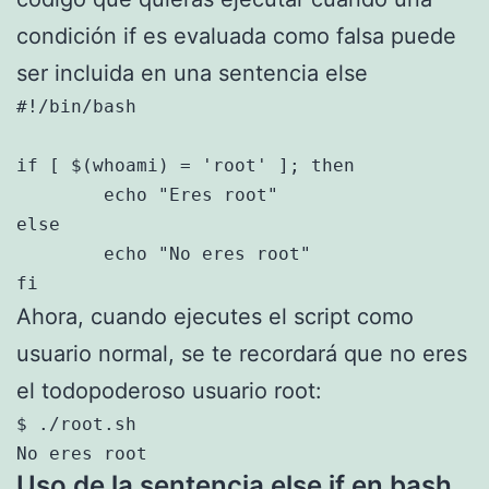
condición if es evaluada como falsa puede
ser incluida en una sentencia else
#!/bin/bash

if [ $(whoami) = 'root' ]; then

	echo "Eres root"

else

	echo "No eres root"

fi
Ahora, cuando ejecutes el script como
usuario normal, se te recordará que no eres
el todopoderoso usuario root:
$ ./root.sh

No eres root
Uso de la sentencia else if en bash