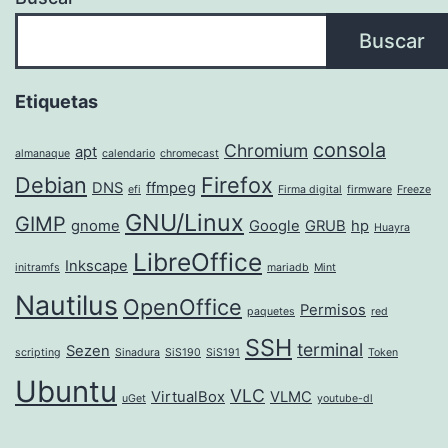
Buscar
Etiquetas
consola
Chromium
apt
almanaque
calendario
chromecast
Debian
Firefox
DNS
ffmpeg
efi
Firma digital
firmware
Freeze
GNU/Linux
GIMP
gnome
Google
GRUB
hp
Huayra
LibreOffice
Inkscape
initramfs
mariadb
Mint
Nautilus
OpenOffice
Permisos
paquetes
red
SSH
terminal
Sezen
scripting
Sinadura
SiS190
SiS191
Token
Ubuntu
VLC
VirtualBox
VLMC
uGet
youtube-dl