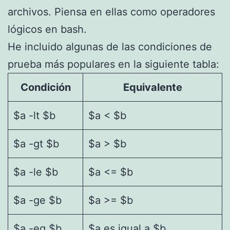
archivos. Piensa en ellas como operadores
lógicos en bash.
He incluido algunas de las condiciones de
prueba más populares en la siguiente tabla:
Condición
Equivalente
$a -lt $b
$a < $b
$a -gt $b
$a > $b
$a -le $b
$a <= $b
$a -ge $b
$a >= $b
$a -eq $b
$a es igual a $b