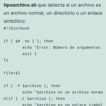
tipoarchivo.sh
que detecta si un archivo es
un archivo normal, un directorio o un enlace
simbólico:
#!/bin/bash

if [ $# -ne 1 ]; then

	echo "Error: Número de argumentos inválido"

 	exit 1

fi

file=$1

if [ -f $archivo ]; then

	echo "$archivo es un archivo normal."

elif [ -L $archivo ]; then

	echo "$archivo es un enlace simbólico."
