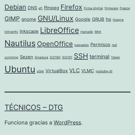
Debian
Firefox
DNS
ffmpeg
efi
Firma digital
firmware
Freeze
GNU/Linux
GIMP
gnome
Google
GRUB
hp
Huayra
LibreOffice
Inkscape
initramfs
mariadb
Mint
Nautilus
OpenOffice
Permisos
paquetes
red
SSH
terminal
Sezen
scripting
Sinadura
SiS190
SiS191
Token
Ubuntu
VLC
VirtualBox
VLMC
uGet
youtube-dl
TÉCNICOS – DTG
Funciona gracias a
WordPress
.