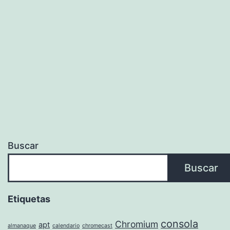
Buscar
Buscar
Etiquetas
consola
Chromium
apt
almanaque
calendario
chromecast