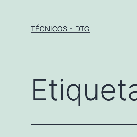
Saltar
al
contenido
TÉCNICOS - DTG
Etiquet