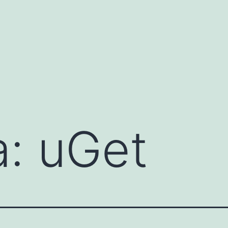
a:
uGet