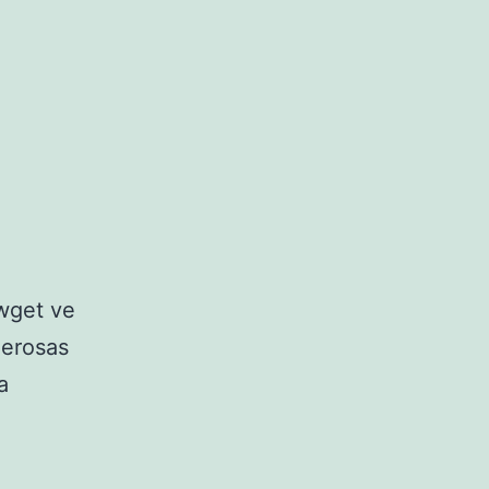
 wget ve
merosas
a