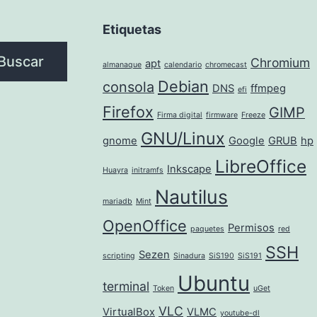
Etiquetas
Buscar
Chromium
apt
almanaque
calendario
chromecast
Debian
consola
DNS
ffmpeg
efi
Firefox
GIMP
Firma digital
firmware
Freeze
GNU/Linux
gnome
Google
GRUB
hp
LibreOffice
Inkscape
Huayra
initramfs
Nautilus
mariadb
Mint
OpenOffice
Permisos
paquetes
red
SSH
Sezen
scripting
Sinadura
SiS190
SiS191
Ubuntu
terminal
Token
uGet
VLC
VirtualBox
VLMC
youtube-dl