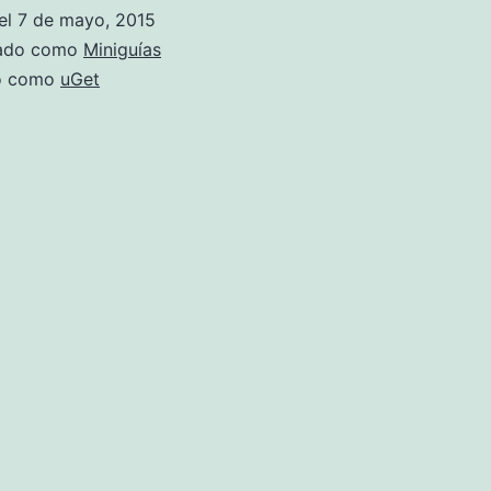
el
7 de mayo, 2015
zado como
Miniguías
do como
uGet