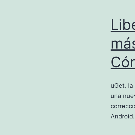
Lib
más
Cóm
uGet, la
una nuev
correcci
Android.