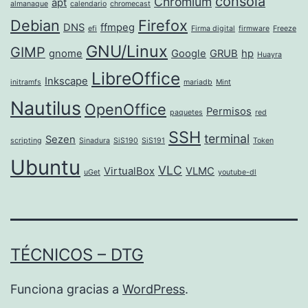
consola
Chromium
apt
almanaque
calendario
chromecast
Debian
Firefox
DNS
ffmpeg
efi
Firma digital
firmware
Freeze
GNU/Linux
GIMP
gnome
Google
GRUB
hp
Huayra
LibreOffice
Inkscape
initramfs
mariadb
Mint
Nautilus
OpenOffice
Permisos
paquetes
red
SSH
terminal
Sezen
scripting
Sinadura
SiS190
SiS191
Token
Ubuntu
VLC
VirtualBox
VLMC
uGet
youtube-dl
TÉCNICOS – DTG
Funciona gracias a
WordPress
.