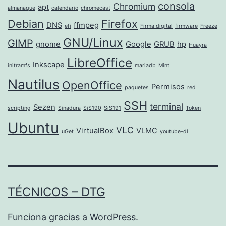
consola
Chromium
apt
almanaque
calendario
chromecast
Debian
Firefox
DNS
ffmpeg
efi
Firma digital
firmware
Freeze
GNU/Linux
GIMP
gnome
Google
GRUB
hp
Huayra
LibreOffice
Inkscape
initramfs
mariadb
Mint
Nautilus
OpenOffice
Permisos
paquetes
red
SSH
terminal
Sezen
scripting
Sinadura
SiS190
SiS191
Token
Ubuntu
VLC
VirtualBox
VLMC
uGet
youtube-dl
TÉCNICOS – DTG
Funciona gracias a
WordPress
.