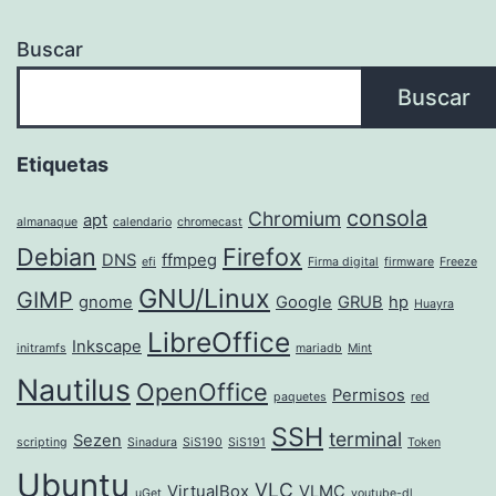
Buscar
Buscar
Etiquetas
consola
Chromium
apt
almanaque
calendario
chromecast
Debian
Firefox
DNS
ffmpeg
efi
Firma digital
firmware
Freeze
GNU/Linux
GIMP
gnome
Google
GRUB
hp
Huayra
LibreOffice
Inkscape
initramfs
mariadb
Mint
Nautilus
OpenOffice
Permisos
paquetes
red
SSH
terminal
Sezen
scripting
Sinadura
SiS190
SiS191
Token
Ubuntu
VLC
VirtualBox
VLMC
uGet
youtube-dl