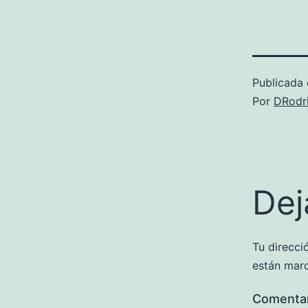
Publicada 
Por
DRodr
Dej
Tu direcci
están mar
Comenta