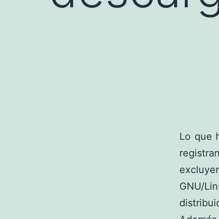
Lo que h
registra
excluye
GNU/Lin
distribui