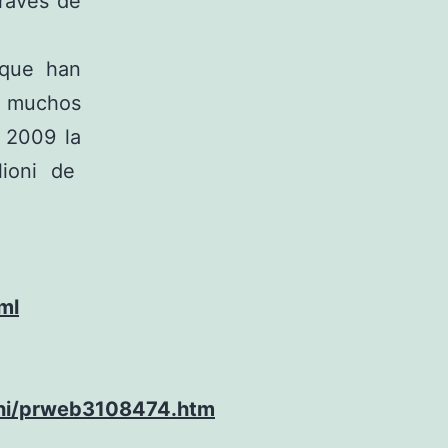
ravés de
 que han
e muchos
 2009 la
lioni de
ml
oni/prweb3108474.htm