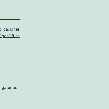
plicaciones
OpenOffice
igatorios