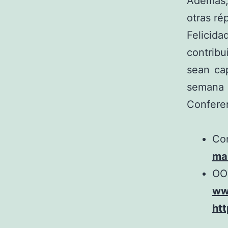
Además,
otras ré
Felicid
contrib
sean ca
semana 
Confere
Con
ma
OO
ww
ht