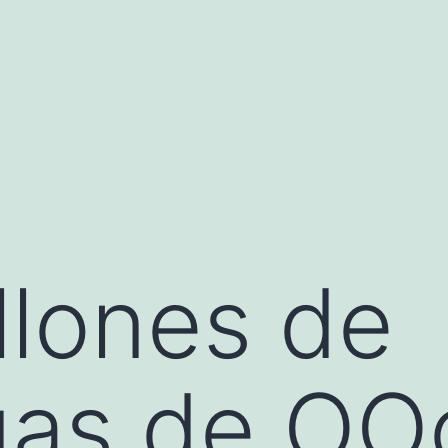
llones de
gas de OO