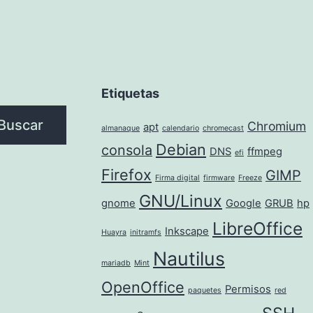
Etiquetas
Buscar
Chromium
apt
almanaque
calendario
chromecast
Debian
consola
DNS
ffmpeg
efi
Firefox
GIMP
Firma digital
firmware
Freeze
GNU/Linux
gnome
Google
GRUB
hp
LibreOffice
Inkscape
Huayra
initramfs
Nautilus
mariadb
Mint
OpenOffice
Permisos
paquetes
red