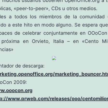
 muchos usuarios obtienen OpenOffice.org a t
plicas, «peer-to-peer», CDs u otros medios.
ades a todos los miembros de la comunidad
uido a este hito en modo alguno. Se espera qu
paces de celebrar conjuntamente en OOoCon
próxima en Orvieto, Italia – en «Cento Mi
ncias»
tador de descarga:
rketing.openoffice.org/marketing_bouncer.ht
oCon 2009:
w.ooocon.org
tp://www.prweb.com/releases/ooo/centomili