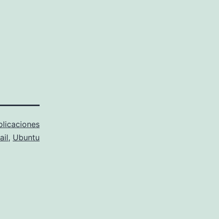
plicaciones
il
,
Ubuntu