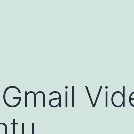
r Gmail Vi
ntu