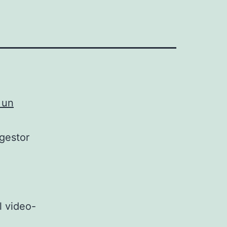
 un
 gestor
l video-