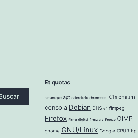
Etiquetas
Buscar
Chromium
apt
almanaque
calendario
chromecast
Debian
consola
DNS
ffmpeg
efi
Firefox
GIMP
Firma digital
firmware
Freeze
GNU/Linux
gnome
Google
GRUB
hp