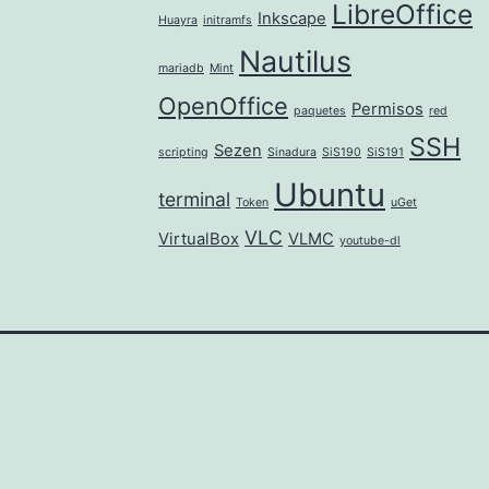
LibreOffice
Inkscape
Huayra
initramfs
Nautilus
mariadb
Mint
OpenOffice
Permisos
paquetes
red
SSH
Sezen
scripting
Sinadura
SiS190
SiS191
Ubuntu
terminal
Token
uGet
VLC
VirtualBox
VLMC
youtube-dl