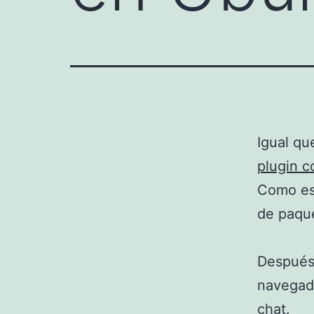
Igual q
plugin c
Como es 
de paque
Después 
navegado
chat.