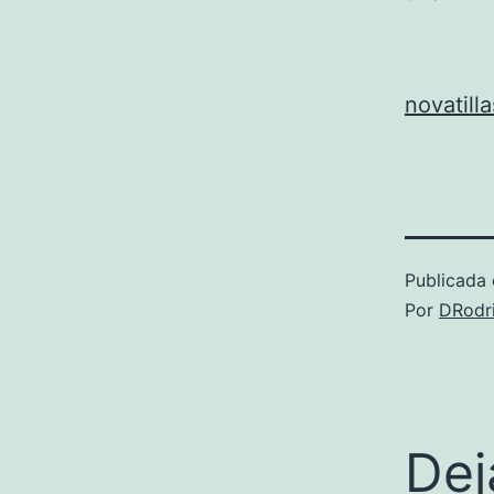
novatill
Publicada 
Por
DRodr
Dej