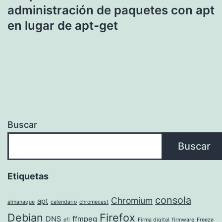
administración de paquetes con apt
en lugar de apt-get
Buscar
Buscar
Etiquetas
consola
Chromium
apt
almanaque
calendario
chromecast
Debian
Firefox
DNS
ffmpeg
efi
Firma digital
firmware
Freeze