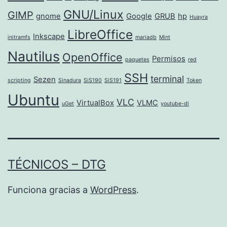
GNU/Linux
GIMP
gnome
Google
GRUB
hp
Huayra
LibreOffice
Inkscape
initramfs
mariadb
Mint
Nautilus
OpenOffice
Permisos
paquetes
red
SSH
terminal
Sezen
scripting
Sinadura
SiS190
SiS191
Token
Ubuntu
VLC
VirtualBox
VLMC
uGet
youtube-dl
TÉCNICOS – DTG
Funciona gracias a
WordPress
.