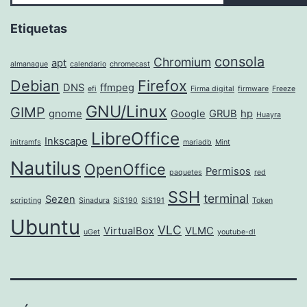
Etiquetas
consola
Chromium
apt
almanaque
calendario
chromecast
Debian
Firefox
DNS
ffmpeg
efi
Firma digital
firmware
Freeze
GNU/Linux
GIMP
gnome
Google
GRUB
hp
Huayra
LibreOffice
Inkscape
initramfs
mariadb
Mint
Nautilus
OpenOffice
Permisos
paquetes
red
SSH
terminal
Sezen
scripting
Sinadura
SiS190
SiS191
Token
Ubuntu
VLC
VirtualBox
VLMC
uGet
youtube-dl