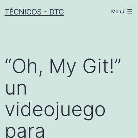
Saltar
TÉCNICOS - DTG
Menú
al
contenido
“Oh, My Git!”
un
videojuego
para