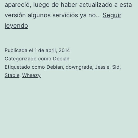
apareció, luego de haber actualizado a esta
versión algunos servicios ya no…
Seguir
Downgrade
leyendo
de
Debian
Publicada el
1 de abril, 2014
Unstable
Categorizado como
Debian
(Sid
Etiquetado como
Debian
,
downgrade
,
Jessie
,
Sid
,
Stable
,
Wheezy
)
/
Testing
(Jessie)
a
Stable