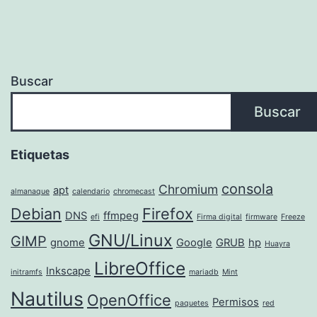
(Wheezy)
Buscar
Buscar
Etiquetas
consola
Chromium
apt
almanaque
calendario
chromecast
Debian
Firefox
DNS
ffmpeg
efi
Firma digital
firmware
Freeze
GNU/Linux
GIMP
gnome
Google
GRUB
hp
Huayra
LibreOffice
Inkscape
initramfs
mariadb
Mint
Nautilus
OpenOffice
Permisos
paquetes
red